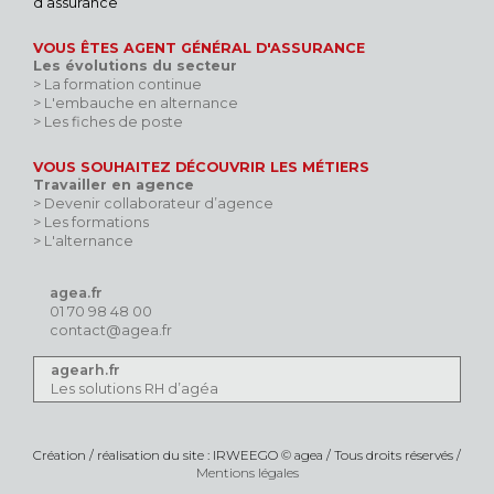
d’assurance
VOUS ÊTES AGENT GÉNÉRAL D'ASSURANCE
Les évolutions du secteur
> La formation continue
> L'embauche en alternance
> Les fiches de poste
VOUS SOUHAITEZ DÉCOUVRIR LES MÉTIERS
Travailler en agence
> Devenir collaborateur d’agence
> Les formations
> L'alternance
agea.fr
01 70 98 48 00
contact@agea.fr
agearh.fr
Les solutions RH d’agéa
Création / réalisation du site : IRWEEGO © agea / Tous droits réservés /
Mentions légales